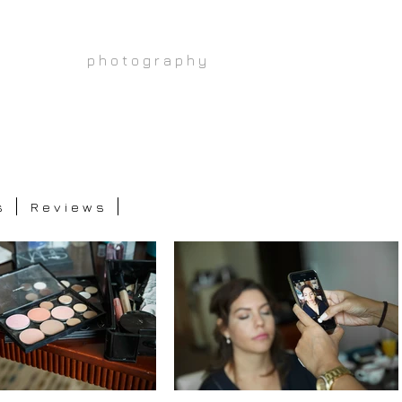
p h o t o g r a p h y
s
R e v i e w s