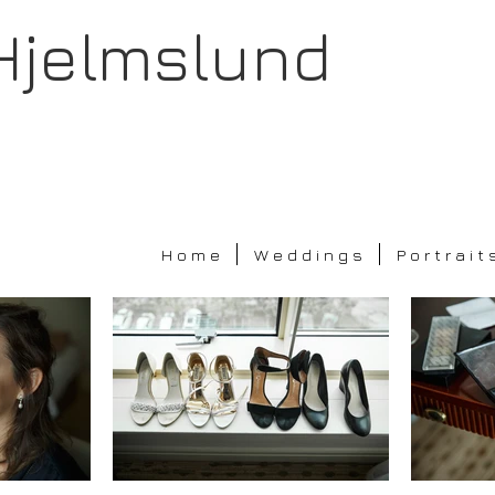
Hjelmslund
H o m e
W e d d i n g s
P o r t r a i t 