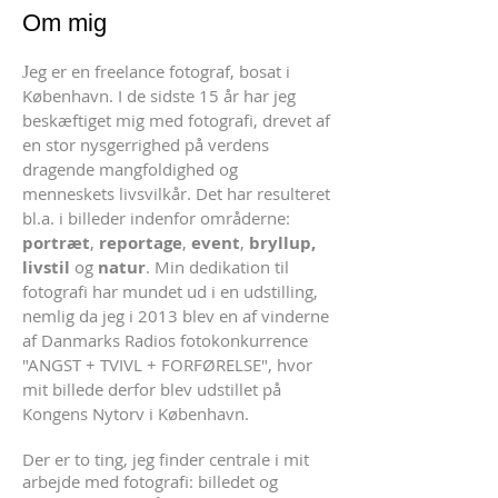
Om mig
eg er en freelance fotograf, bosat i
J
København. I de sidste 15 år har jeg
beskæftiget mig med fotografi, drevet af
en stor nysgerrighed på verdens
dragende mangfoldighed og
menneskets livsvilkår. Det har resulteret
bl.a. i billeder indenfor områderne:
portræt
,
reportage
,
event
,
bryllup,
livstil
og
natur
. Min dedikation til
fotografi har mundet ud i en udstilling,
nemlig da jeg i 2013 blev en af vinderne
af Danmarks Radios fotokonkurrence
"ANGST + TVIVL + FORFØRELSE", hvor
mit billede derfor blev udstillet på
Kongens Nytorv i København.
Der er to ting, jeg finder centrale i mit
arbejde med fotografi: billedet og