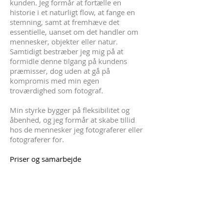
kunden. Jeg formår at fortælle en
historie i et naturligt flow, at fange en
stemning, samt at fremhæve det
essentielle, uanset om det handler om
mennesker, objekter eller natur.
Samtidigt bestræber jeg mig på at
formidle denne tilgang på kundens
præmisser, dog uden at gå på
kompromis med min egen
troværdighed som fotograf.
Min styrke bygger på fleksibilitet og
åbenhed, og jeg formår at skabe tillid
hos de mennesker jeg fotograferer eller
fotograferer for.
Priser og samarbejde
Hver opgave har sit eget unikke
særpræg. Hver kunde har individuelle
behov og ønsker. I stedet for at tilbyde
en fast og ufleksibel prisramme, giver
jeg i stedet et uforpligtende tilbud. Dette