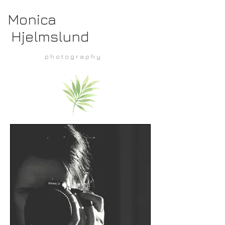
Monica
Hjelmslund
p h o t o g r a p h y