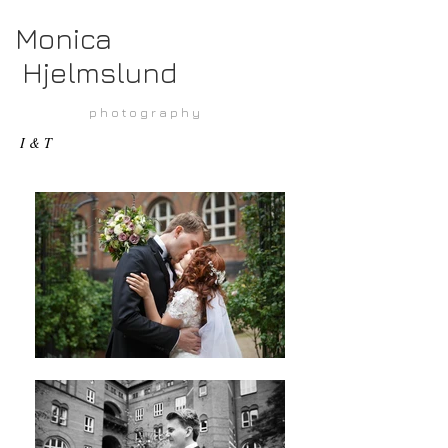
Monica
Hjelmslund
p h o t o g r a p h y
I & T