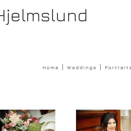
Hjelmslund
H o m e
W e d d i n g s
P o r t r a i t 