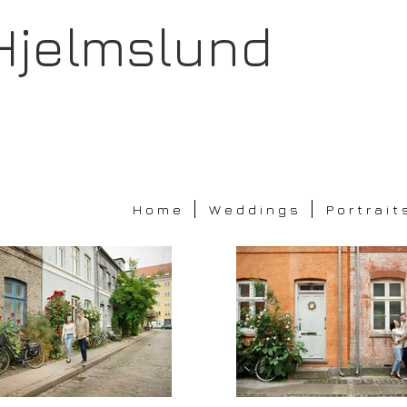
Hjelmslund
H o m e
W e d d i n g s
P o r t r a i t 