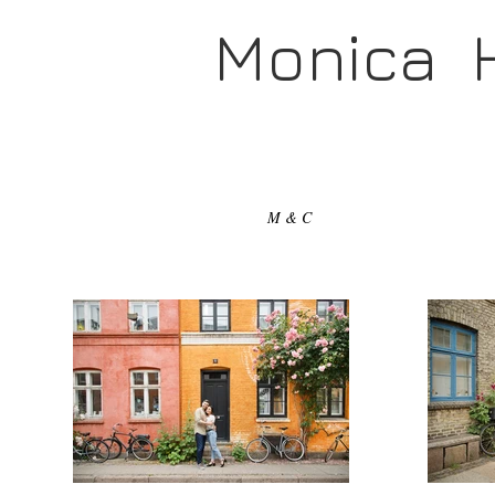
Monica 
M & C