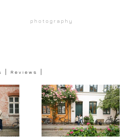
p h o t o g r a p h y
s
R e v i e w s