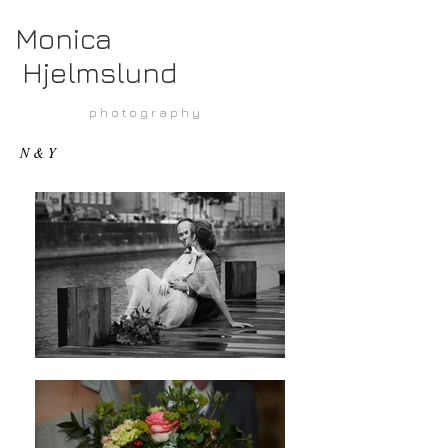
Monica
Hjelmslund
p h o t o g r a p h y
N & Y