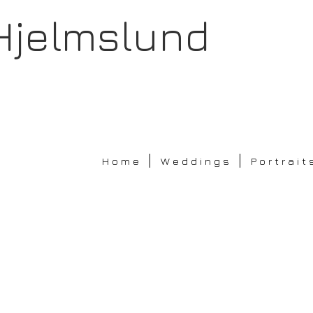
Hjelmslund
H o m e
W e d d i n g s
P o r t r a i t 