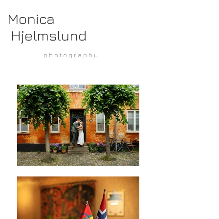
Monica
Hjelmslund
p h o t o g r a p h y