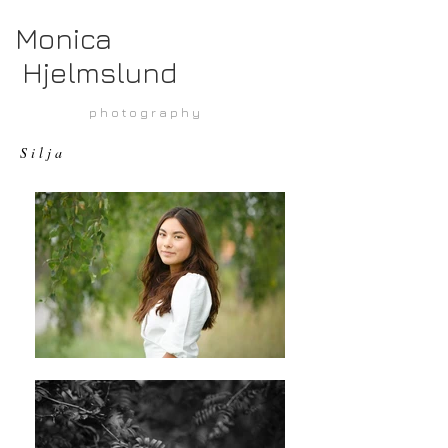
Monica
Hjelmslund
p h o t o g r a p h y
S i l j a